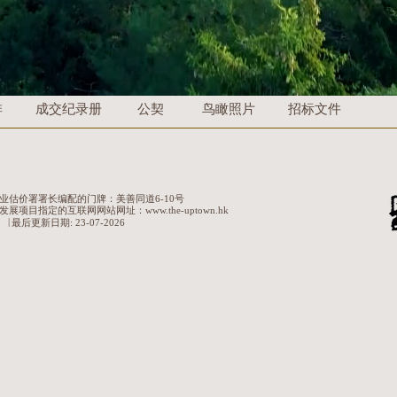
排
成交纪录册
公契
鸟瞰照片
​招标文件
估价署署长编配的门牌：美善同道6-10号
指定的互联网网站网址：www.the-uptown.hk
|
最后更新日期:
23-07-2026