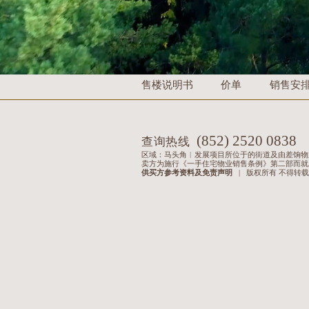
售楼说明书
价单
销售安
(852) 2520 0838
查询热线
区域：马头角︱发展项目所位于的街道及由差饷物业
卖方为施行《一手住宅物业销售条例》第二部而就发展项目
供买方参考资料及免责声明
|
版权所有 不得转载