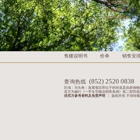
下载销售安排5
下载销售安排5A
下载销售安排6
售楼说明书
价单
销售安
(852) 2520 0838
查询热线
区域：马头角︱发展项目所位于的街道及由差饷物业
卖方为施行《一手住宅物业销售条例》第二部而就发展项目
供买方参考资料及免责声明
|
版权所有 不得转载