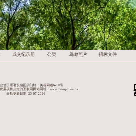
排
成交纪录册
公契
鸟瞰照片
​招标文件
估价署署长编配的门牌：美善同道6-10号
指定的互联网网站网址：www.the-uptown.hk
|
最后更新日期:
23-07-2026