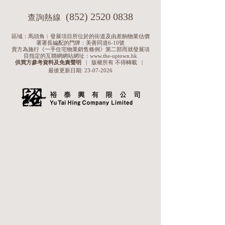
(852) 2520 0838
查詢熱線
區域：馬頭角︱發展項目所位於的街道及由差餉物業估價
署署長編配的門牌：美善同道6-10號
賣方為施行《一手住宅物業銷售條例》第二部而就發展項
目指定的互聯網網站網址：www.the-uptown.hk
供買方參考資料及免責聲明
|
版權所有 不得轉載
|
最後更新日期:
23-07-2026